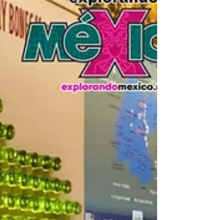
unen!: Libia Dennise. • La edición 2026
permitirá celebrar el centenario del
nacimiento de José Alfredo Jiménez.
Guanajuato, Gto. 30 de junio de 2026.- La
Gobernadora, Libia Dennise García Muñoz
Ledo, encabezó la ceremonia de la
Presentación de la edición 54