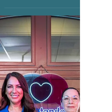
Pueblos Mágicos
Dolores Hidalgo:
Gritos de Libertad
Si buscas un destino que combine la
intensidad de la historia mexicana con la
sofisticación de la cultura vitivinícola,
Dolores Hidalgo, Guanajuato, es tu próxima
parada obligatoria. Más allá de su famosa
cerámica y sus helados de sabores exóticos,
este Pueblo Mágico ofrece una ruta que
alimenta tanto el espíritu patriótico como el
paladar. Aquí te presentamos los puntos que
no pueden faltar en tu itinerario: El Corazón
de la Historia Para entender México, hay que
caminar por