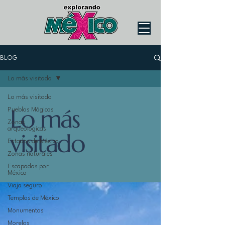
BLOG
Lo más visitado
Lo más visitado
Lo más
Pueblos Mágicos
Zonas
arqueológicas
visitado
Estados de México
Zonas naturales
Escapadas por
México
Viaja seguro
Templos de México
Monumentos
Morelos