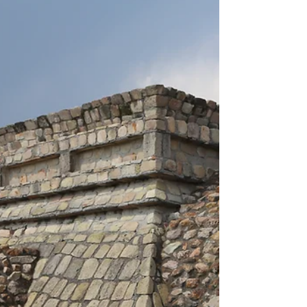
e internacional en
el Tianguis Turístico
de Acapulco
En este evento se anunció que Guanajuato
será sede en San Miguel de Allende de la
Gala de Premiación del Concurso Mundial
de Bruselas, el evento más importante del
vino a nivel mundial. • Guanajuato obtuvo
tres premios Mágicos de Excelencia 2026: El
Mejor Evento Internacional Cultural de
México Desconocido; el Premio a la
Innovación del Producto Turístico; y Mejor
Ruta Turística. Guanajuato, Gto. 04 de mayo
de 2026.- Guanajuato se consolida como
punta de lanza en el turismo n