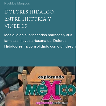
Pueblos Mágicos
Dolores Hidalgo:
Entre Historia y
Viñedos
Más allá de sus fachadas barrocas y sus
famosas nieves artesanales, Dolores
Hidalgo se ha consolidado como un destino
imprescindible para los amantes del
enoturismo. La Ruta del Vino en esta región
ofrece una experiencia sensorial que
combina el clima semidesértico con técnicas