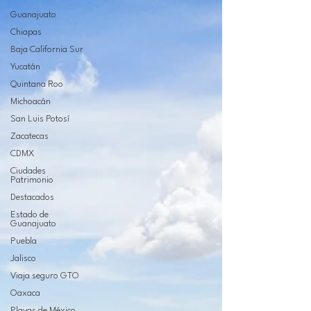
Guanajuato
Chiapas
Baja California Sur
Yucatán
Quintana Roo
Michoacán
San Luis Potosí
Zacatecas
CDMX
Ciudades
Patrimonio
Destacados
Estado de
Guanajuato
Puebla
Jalisco
Viaja seguro GTO
Oaxaca
Playas de México