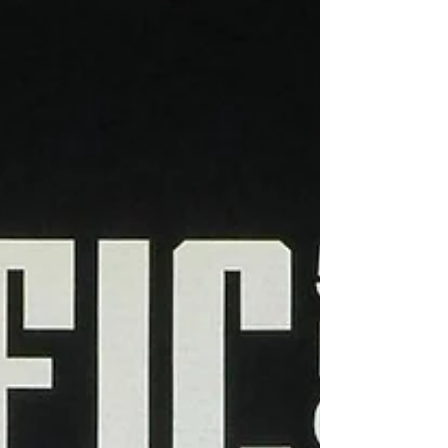
de peregrinación. En este contexto, el estado
impulsa una propuesta inédita a nivel
nacional: la “Ruta Cristo Rey y Santa María
de Guadalupe”, un proyecto que articula fe,
cultura y desarrollo turístico con visión inter