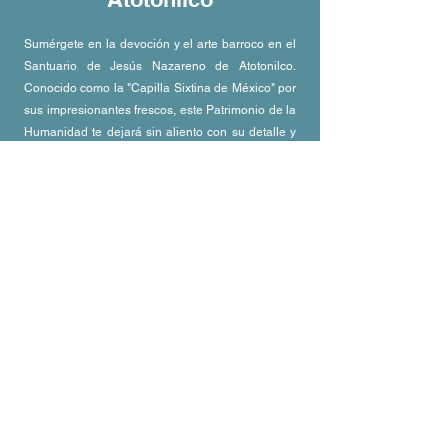
Sumérgete en la devoción y el arte barroco en el
Santuario de Jesús Nazareno de Atotonilco.
Conocido como la "Capilla Sixtina de México" por
sus impresionantes frescos, este Patrimonio de la
Humanidad te dejará sin aliento con su detalle y
su profunda carga espiritual. Es una experiencia
cultural y religiosa que no te puedes perder.
Info