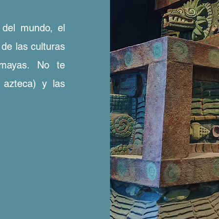
del mundo, el
de las culturas
 mayas. No te
 azteca) y las