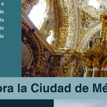
 a
de
ta
te
ás
ra la Ciudad de M