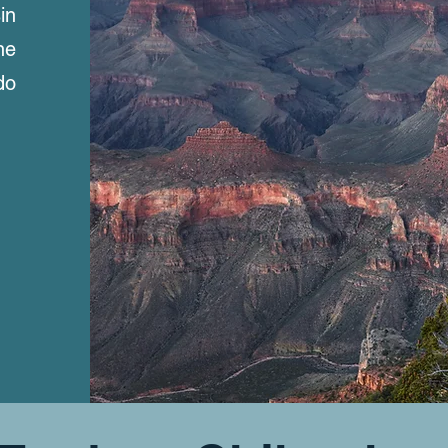
in
ne
do