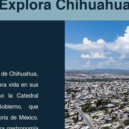
Explora Chihuahu
d de Chihuahua,
obra vida en sus
mo la Catedral
obierno, que
oria de México.
osa gastronomía