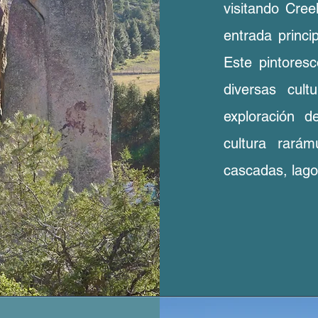
visitando Cre
entrada princi
Este pintores
diversas cult
exploración d
cultura rará
cascadas, lago