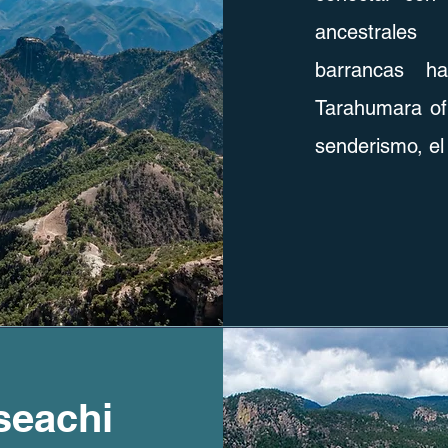
ancestrales 
barrancas h
Tarahumara ofr
senderismo, el
seachi