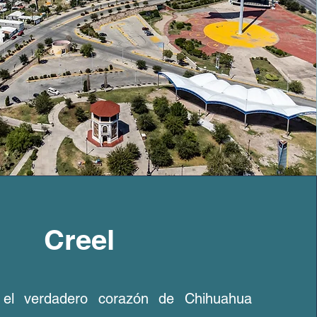
Creel
 el verdadero corazón de Chihuahua