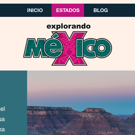
INICIO
ESTADOS
BLOG
el
ua
na