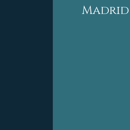
Madrid
Yucatán
Quintana
Ciudades Patrimonio
Viaja seguro GTO
O
Guerrero
Estado d