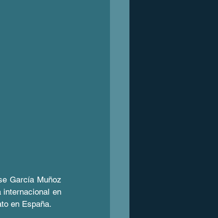
se García Muñoz 
internacional en 
uato en España.