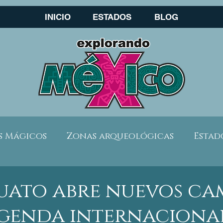
INICIO
ESTADOS
BLOG
s Mágicos
Zonas arqueológicas
Estad
scapadas por México
Viaja seguro
Temp
uato abre nuevos ca
agenda internaciona
los
Guanajuato
Chiapas
Baja Calif