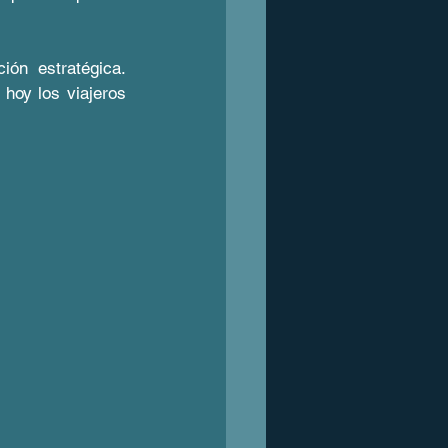
n estratégica. 
oy los viajeros 
.