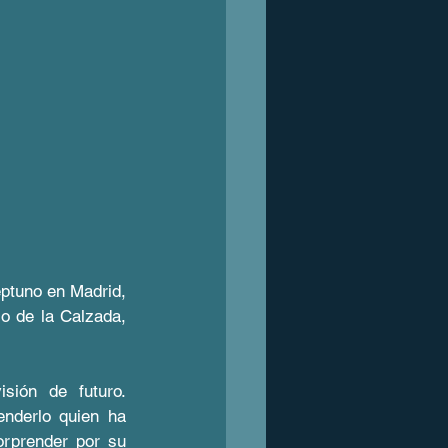
ptuno en Madrid, 
 de la Calzada, 
ión de futuro. 
nderlo quien ha 
rprender por su 