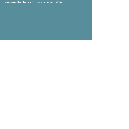
desarrollo de un turismo sustentable.
Visitar Guanajuato también significa recorrer un 
estado que cuenta con infraestructura turística de 