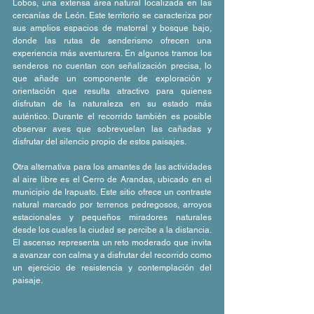
Lobos, una extensa área natural localizada en las 
cercanías de León. Este territorio se caracteriza por 
sus amplios espacios de matorral y bosque bajo, 
donde las rutas de senderismo ofrecen una 
experiencia más aventurera. En algunos tramos los 
senderos no cuentan con señalización precisa, lo 
que añade un componente de exploración y 
orientación que resulta atractivo para quienes 
disfrutan de la naturaleza en su estado más 
auténtico. Durante el recorrido también es posible 
observar aves que sobrevuelan las cañadas y 
disfrutar del silencio propio de estos paisajes.
Otra alternativa para los amantes de las actividades 
al aire libre es el Cerro de Arandas, ubicado en el 
municipio de Irapuato. Este sitio ofrece un contraste 
natural marcado por terrenos pedregosos, arroyos 
estacionales y pequeños miradores naturales 
desde los cuales la ciudad se percibe a la distancia. 
El ascenso representa un reto moderado que invita 
a avanzar con calma y a disfrutar del recorrido como 
un ejercicio de resistencia y contemplación del 
paisaje.