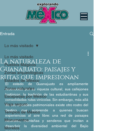
Entrada
Lo más visitado
Lo más visitado
La naturaleza de
Pueblos Mágicos
Guanajuato: paisajes y
Zonas arqueológicas
rutas que impresionan
Estados de México
El estado de Guanajuato es ampliamente 
Zonas naturales
reconocido por su riqueza cultural, sus callejones 
históricos, la tradición de las estudiantinas y sus 
Escapadas por México
consolidadas rutas vinícolas. Sin embargo, más allá 
Viaja seguro
de sus ciudades patrimoniales existe otro rostro del 
destino que sorprende a quienes buscan 
Templos de México
experiencias al aire libre: una red de paisajes 
Monumentos
naturales, montañas y senderos que invitan a 
descubrir la diversidad ambiental del Bajío 
Morelos