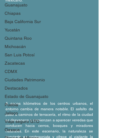
mexicano.
Guanajuato
Chiapas
Baja California Sur
Yucatán
Quintana Roo
Michoacán
San Luis Potosí
Zacatecas
CDMX
Ciudades Patrimonio
Destacados
Estado de Guanajuato
A pocos kilómetros de los centros urbanos, el 
Puebla
entorno cambia de manera notable. El asfalto da 
Jalisco
paso a caminos de terracería, el ritmo de la ciudad 
se desvanece y comienzan a aparecer veredas que 
Viaja seguro GTO
conducen hacia cerros, bosques y miradores 
Oaxaca
naturales. En este escenario, la naturaleza se 
convierte en protagonista y ofrece al visitante la 