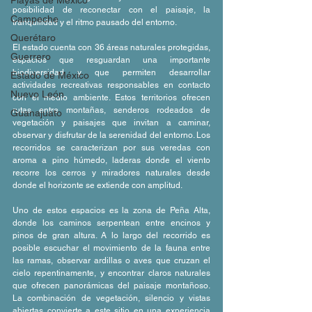
Playas de México
posibilidad de reconectar con el paisaje, la 
Campeche
tranquilidad y el ritmo pausado del entorno.
Querétaro
El estado cuenta con 36 áreas naturales protegidas, 
Guerrero
espacios que resguardan una importante 
biodiversidad y que permiten desarrollar 
Estado de México
actividades recreativas responsables en contacto 
Nuevo León
con el medio ambiente. Estos territorios ofrecen 
rutas entre montañas, senderos rodeados de 
Guanajuato
vegetación y paisajes que invitan a caminar, 
observar y disfrutar de la serenidad del entorno. Los 
recorridos se caracterizan por sus veredas con 
aroma a pino húmedo, laderas donde el viento 
recorre los cerros y miradores naturales desde 
donde el horizonte se extiende con amplitud.
Uno de estos espacios es la zona de Peña Alta, 
donde los caminos serpentean entre encinos y 
pinos de gran altura. A lo largo del recorrido es 
posible escuchar el movimiento de la fauna entre 
las ramas, observar ardillas o aves que cruzan el 
cielo repentinamente, y encontrar claros naturales 
que ofrecen panorámicas del paisaje montañoso. 
La combinación de vegetación, silencio y vistas 
abiertas convierte a este sitio en una experiencia 