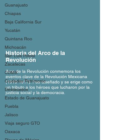
Guanajuato
Chiapas
Baja California Sur
Yucatán
Quintana Roo
Michoacán
Historia del Arco de la 
San Luis Potosí
Revolución 
Zacatecas
Arco de la Revolución conmemora los 
CDMX
eventos clave de la Revolución Mexicana 
Ciudades Patrimonio
(1910-1917). Fue diseñado y se erige como 
un tributo a los héroes que lucharon por la 
Destacados
justicia social y la democracia. 
Estado de Guanajuato
Puebla
Jalisco
Viaja seguro GTO
Oaxaca