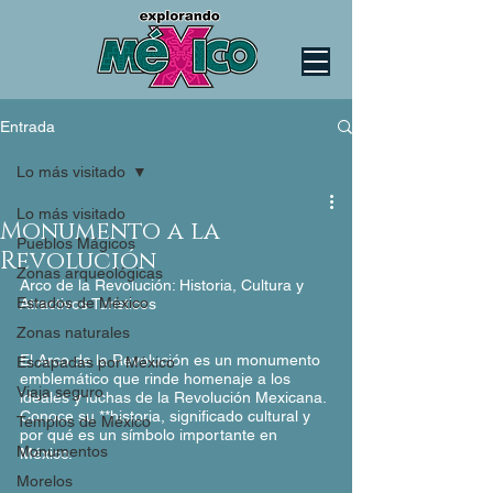
Entrada
Lo más visitado
Lo más visitado
Monumento a la
Pueblos Mágicos
Revolución
Zonas arqueológicas
Arco de la Revolución: Historia, Cultura y 
Estados de México
Atractivos Turísticos 
Zonas naturales
El Arco de la Revolución es un monumento 
Escapadas por México
emblemático que rinde homenaje a los 
Viaja seguro
ideales y luchas de la Revolución Mexicana. 
Conoce su **historia, significado cultural y 
Templos de México
por qué es un símbolo importante en 
Monumentos
México. 
Morelos