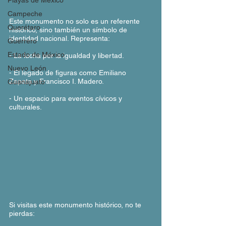
Playas de México
Campeche
Este monumento no solo es un referente 
Querétaro
histórico, sino también un símbolo de 
identidad nacional. Representa: 
Guerrero
Estado de México
- La lucha por la igualdad y libertad. 
Nuevo León
- El legado de figuras como Emiliano 
Zapata y Francisco I. Madero. 
Guanajuato
- Un espacio para eventos cívicos y 
culturales. 
Si visitas este monumento histórico, no te 
pierdas: 