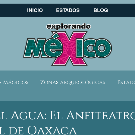
INICIO
ESTADOS
BLOG
s Mágicos
Zonas arqueológicas
Estad
scapadas por México
Viaja seguro
Temp
el Agua: El Anfiteatr
l de Oaxaca
los
Guanajuato
Chiapas
Baja Calif