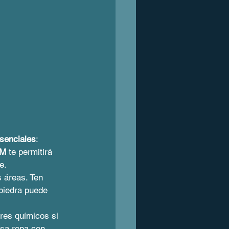
senciales
:
AM
 te permitirá 
e.
 áreas. Ten 
piedra puede 
res químicos si 
Usa ropa con 