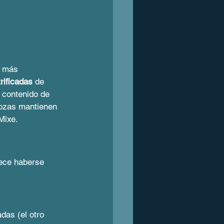
s más 
rificadas
 de 
 contenido de 
pozas mantienen 
Mixe.
rece haberse 
das (el otro 