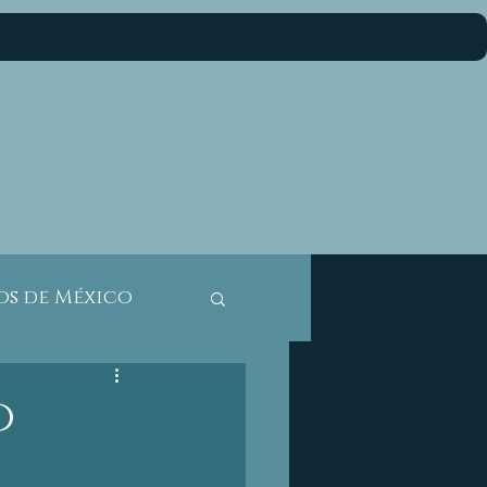
os de México
los de México
o
ornia Sur