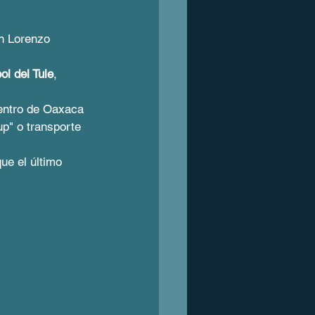
n Lorenzo 
ol del Tule
, 
centro de Oaxaca 
up" o transporte 
ue el último 