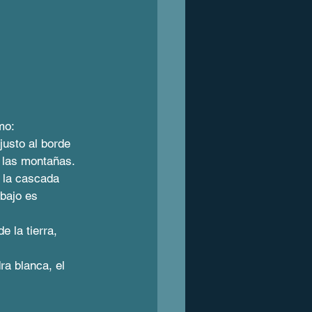
mo:
justo al borde 
 las montañas.
 la cascada 
bajo es 
 la tierra, 
ra blanca, el 