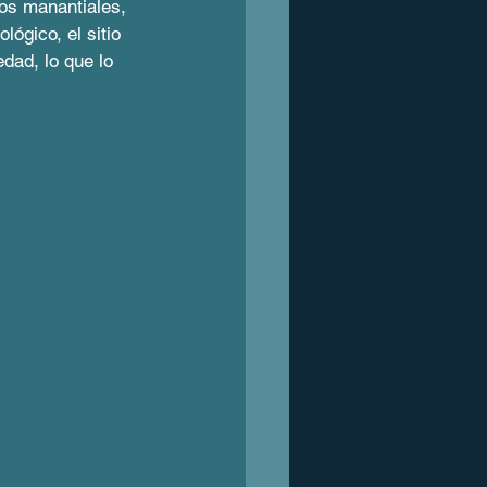
os manantiales, 
ógico, el sitio 
dad, lo que lo 